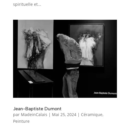
spirituelle et...
Jean-Baptiste Dumont
par
MadeinCalais
|
Mai 25, 2024
|
Céramique
,
Peinture