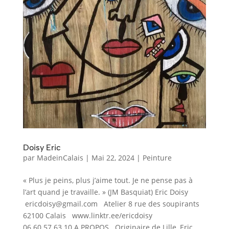
Doisy Eric
par
MadeinCalais
|
Mai 22, 2024
|
Peinture
« Plus je peins, plus j’aime tout. Je ne pense pas à
l’art quand je travaille. » (JM Basquiat) Eric Doisy
ericdoisy@gmail.com Atelier 8 rue des soupirants
62100 Calais www.linktr.ee/ericdoisy
06.60.57.63.10 A PROPOS Originaire de Lille, Eric